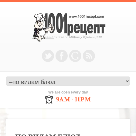
Путешествие в страну Кулинария
We are open every day
9AM - 11PM